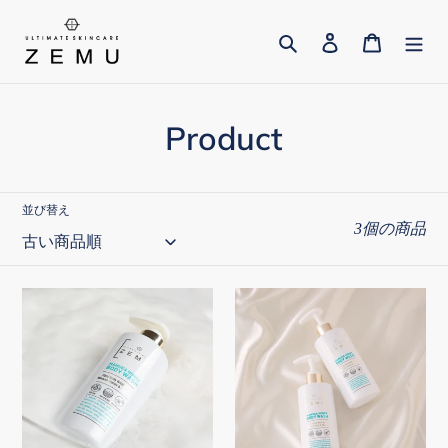
コ
ン
検索
ログイン
カート
テ
ン
ツ
コ
Product
に
レ
ス
キ
ク
並び替え
ッ
3個の商品
シ
プ
ョ
す
MANUKA
MANUKA
る
ン
HONEY
HONEY
BODY
BODY
:
WASH
WASH【2
本
セ