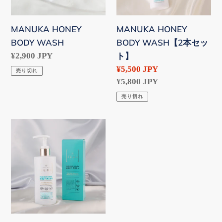
ッ
ト】
MANUKA HONEY
MANUKA HONEY
BODY WASH
BODY WASH【2本セッ
ト】
通
¥2,900 JPY
常
販
¥5,500 JPY
売り切れ
価
売
通
¥5,800 JPY
格
価
常
売り切れ
格
価
格
MANUKA
HONEY
BODY
WASH【5
本
セ
ッ
ト】