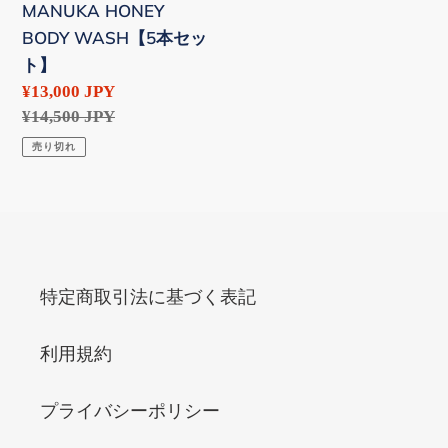
MANUKA HONEY
BODY WASH【5本セッ
ト】
販
¥13,000 JPY
売
通
¥14,500 JPY
価
常
売り切れ
格
価
格
特定商取引法に基づく表記
利用規約
プライバシーポリシー